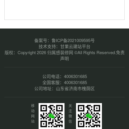
备案号：
鲁ICP备2021009595号
技术支持：
甘果云建站平台
版权：Copyright 2026 归属感装修网 ©All Rights Reserved.
免责
声明
公司电话：4006301685
全国客服：4006301685
公司地址：山东省济南市槐荫区
移
关
动
注
网
微
站
信